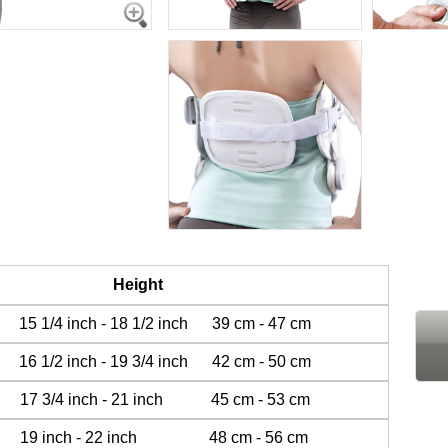
nce Height
15 1/4 inch - 18 1/2 inch 39 cm - 47 cm
16 1/2 inch - 19 3/4 inch 42 cm - 50 cm
m 17 3/4 inch - 21 inch 45 cm - 53 cm
 cm 19 inch - 22 inch 48 cm - 56 cm