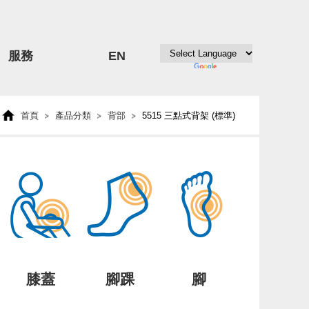
服務
EN
首頁
產品分類
背部
5515 三點式背架 (標準)
膝蓋
腳踝
腳