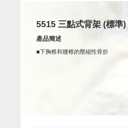
5515 三點式背架 (標準)
產品簡述
■下胸椎和腰椎的壓縮性骨折