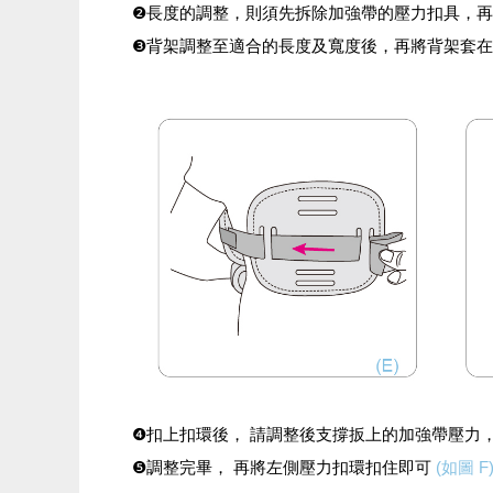
❷長度的調整，則須先拆除加強帶的壓力扣具，
❸背架調整至適合的長度及寬度後，再將背架套
❹扣上扣環後， 請調整後支撐扳上的加強帶壓力
❺調整完畢， 再將左側壓力扣環扣住即可
(如圖 F