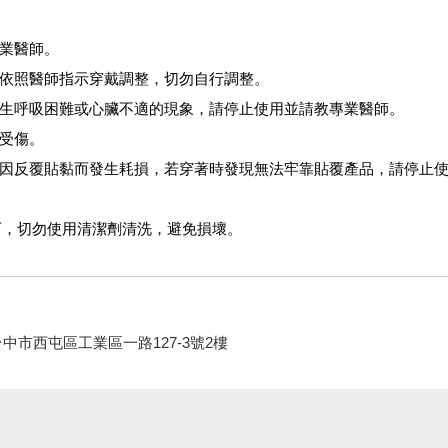
專業醫師。
員依照醫師指示穿戴調整，切勿自行調整。
發生呼吸困難或心臟不適的現象，請停止使用並請教專業醫師。
免受傷。
會因反覆貼黏而發生耗損，若穿著時發現無法牢靠貼覆產品，請停止
可，切勿使用清潔劑清洗，避免損壞。
0 台中市西屯區工業區一路127-3號2樓