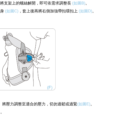
再將支架上的螺絲解開，即可依需求調整長
(如圖B)
。
在身
(如圖C)
，套上後再將右側加強帶扣環扣上
(如圖D)
。
， 將壓力調整至適合的壓力，切勿過鬆或過緊
(如圖E)
。
)
。