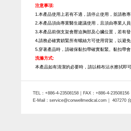
注意事項:
1.本產品使用上若有不適，請停止使用，並請教
2.本產品須由專業醫生建議使用，且須由專業人
3.本產品前側支架會壓迫胸部及心臟位置，若有
4.請務必確實鎖緊所有螺絲方可使用背架，以避
5.穿著產品時，請確保黏扣帶確實黏緊。黏扣帶
洗滌方式:
本產品如有清潔的必要時，請以棉布沾水擦拭即
TEL：+886-4-23508158｜FAX：+886-4-23508156
E-Mail：
service@conwellmedical.com
｜ 40727