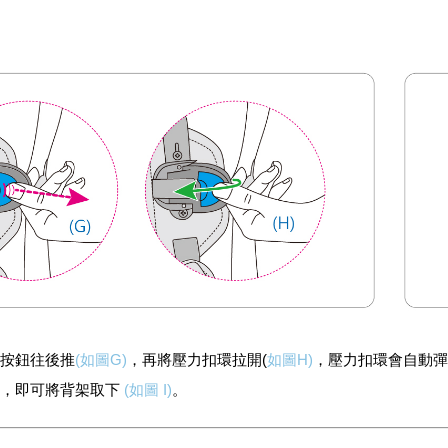
環按鈕往後推
(如圖G)
，再將壓力扣環拉開(
如圖H)
，壓力扣環會自動彈
開，即可將背架取下
(如圖 I)
。