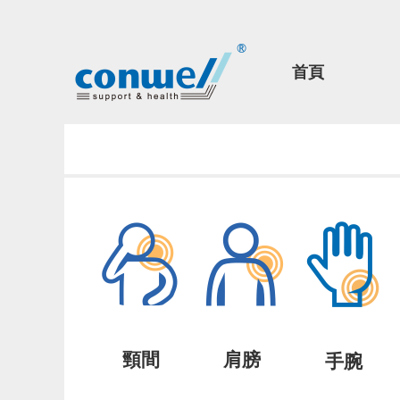
首頁
頸間
肩膀
手腕