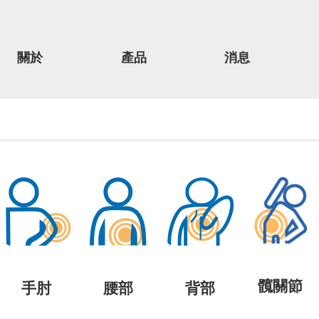
關於
產品
消息
髖關節
手肘
腰部
背部