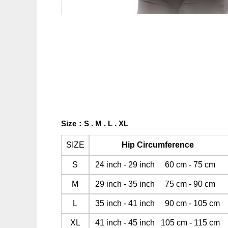
Size
：
S .
M .
L . XL
SIZE
Hip Circumfere
S
24 inch - 29 inch 60 cm - 75 cm 
M
29 inch - 35 inch 75 cm - 90 cm 
L
35 inch - 41 inch 90 cm - 105 c
XL
41 inch - 45 inch 105 cm - 115