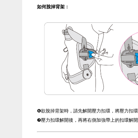
如何脫掉背架：
❻欲脫掉背架時，請先解開壓力扣環，將壓力扣
❼壓力扣環解開後，再將右側加強帶上的扣環解