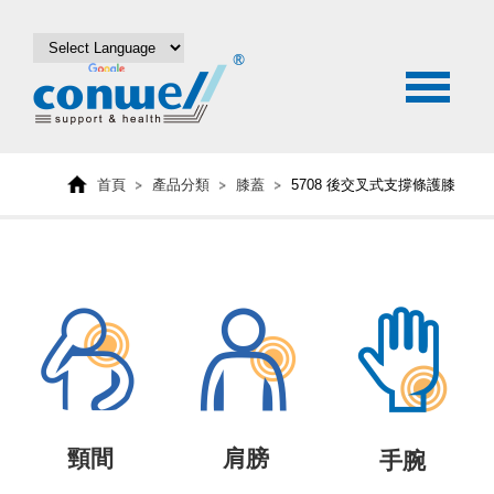
首頁
產品分類
膝蓋
5708 後交叉式支撐條護膝
頸間
肩膀
手腕