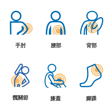
手肘
腰部
背部
髖關節
膝蓋
腳踝