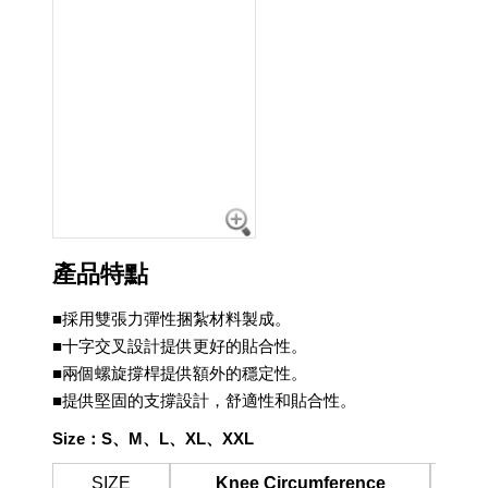
產品特點
■採用雙張力彈性捆紮材料製成。
■十字交叉設計提供更好的貼合性。
■兩個螺旋撐桿提供額外的穩定性。
■提供堅固的支撐設計，舒適性和貼合性。
Size
：
S
、
M
、
L
、
XL
、
XXL
SIZE
Knee Circumference
(Me