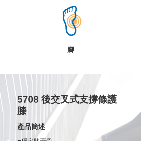
腳
5708 後交叉式支撐條護
膝
產品簡述