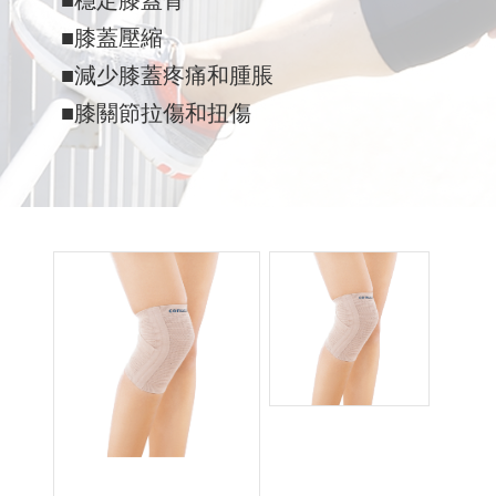
■穩定膝蓋骨
■膝蓋壓縮
■減少膝蓋疼痛和腫脹
■膝關節拉傷和扭傷