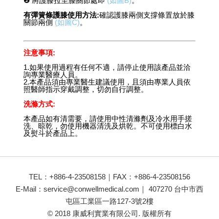
❷ 將護膝拉至膝關節處即
(如圖B)
。
有彈簧條護膝使用方法:
確認護膝兩側支撐條置放於膝
關節兩側
(如圖C)
。
注意事項:
1.如果使用過程有任何不適，請停止使用該產品並洽
詢專業醫療人員。
2.本產品須由專業醫生建議使用，且須由專業人員依
照醫師指示穿戴調整，切勿自行調整。
洗滌方式:
本產品如有清需要，請使用中性清滌劑及冷水用手搓
洗、晾乾，勿使用機器清洗及烘乾。不可使用標白水
及熨斗於產品上。
TEL：+886-4-23508158｜FAX：+886-4-23508156
E-Mail：
service@conwellmedical.com
｜ 407270 台中市西
屯區工業區一路127-3號2樓
© 2018 康威利實業有限公司. 版權所有