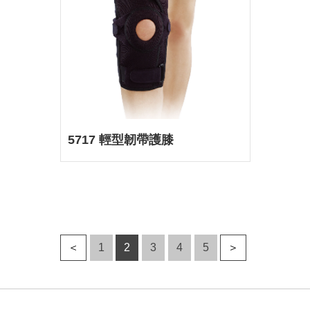
5717 輕型韌帶護膝
＜
1
2
3
4
5
＞