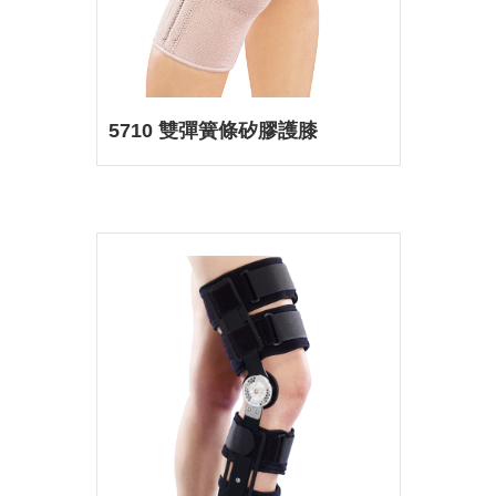
5710 雙彈簧條矽膠護膝