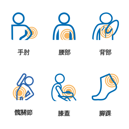
手肘
腰部
背部
髖關節
膝蓋
腳踝