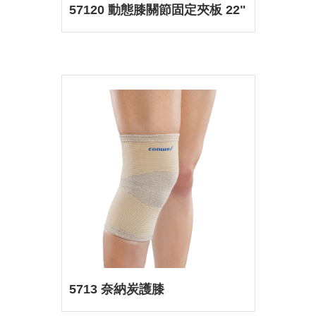
57120 動態膝關節固定夾板 22"
5713 奈納炭護膝