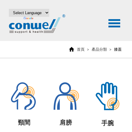
首頁
產品分類
膝蓋
頸間
肩膀
手腕